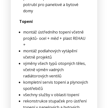
potrubí pro panelové a bytové
domy
Topení
montáž ústředního topení včetně
projktů- ocel + měď + plast REHAU
+
montáž podlahových vytápění
včetně projektů
výměny všech typů otopných těles,
včetně výměn vadných
radiátorových ventilů
kompletní servis topení a plynových
spotřebičů
všechny služby v oblasti topení
rekonstrukce stupaček pro ústření
topení v panelových a bytových