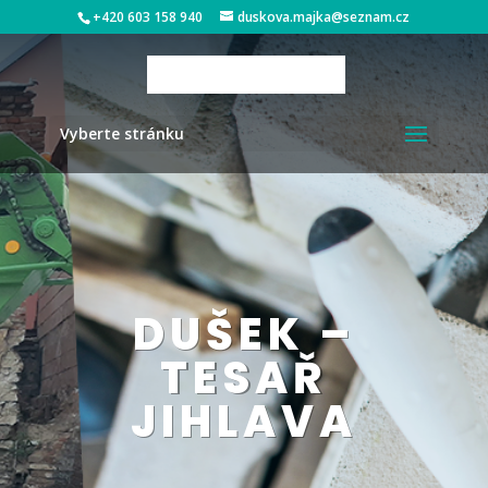
+420 603 158 940
duskova.majka@seznam.cz
Vyberte stránku
DUŠEK –
TESAŘ
JIHLAVA