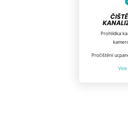
ČIŠTĚ
KANALI
Prohlídka ka
kamer
Pročištění ucpan
Více